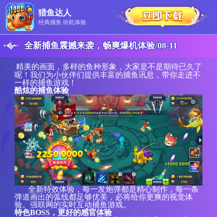
猎鱼达人
经典捕鱼 街机体验
全新捕鱼震撼来袭，畅爽爆机体验
/
08-11
精美的
画面，
多样
的鱼种形象，大家是不是
期待已久
了
呢！
我们
为小伙伴们提供丰富的捕鱼讯息，带你
走进
不
一样的捕鱼游戏！
酷炫的
捕鱼体验
全新
特效体验，每一发炮弹都是精心制作，每一条
弹道画出的弧线都足够优美，必将给你更爽的视觉体
验。
强联网的实时互动捕鱼游戏。
特色
BOSS
，更好的感官体验