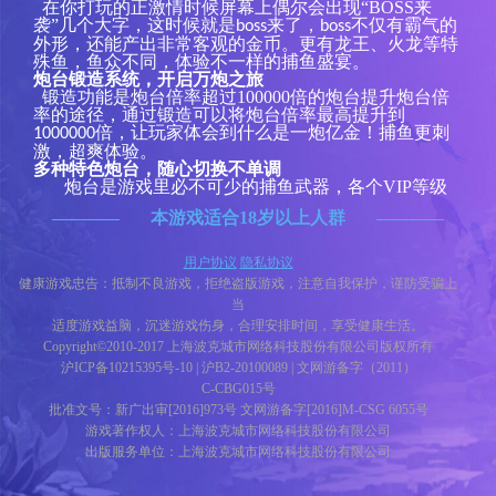
在你打玩的正激情时候屏幕上偶尔会出现
“
BOSS
来
袭
”几个大字，这时候就是
来了，
不仅有霸气的
boss
boss
外形，还
能产出非常客观的金币
。更有龙王、火龙等特
殊鱼，鱼众不同，体验不一样的捕鱼盛宴。
炮台锻造系统，开启万炮之旅
锻造功能是炮台倍率超过
100000
倍的炮台提升炮台倍
率的途径，通过锻造可以将炮台倍率最高提升到
倍，让玩家体会到什么是一炮亿金！捕鱼更刺
1000000
激，超爽体验。
多种特色炮台，随心切换不单调
炮台是游戏里必不可少的捕鱼武器，各个
VIP等级
可以获得不同的强力炮台，威力强劲，嗨翻全场
！
本游戏适合18岁以上人群
游戏就要分享，
和好友一起来爆机！
在
捕鱼的
路
上，还有更多互动体验等你发掘哦！
用户协议
隐私协议
健康游戏忠告：抵制不良游戏，拒绝盗版游戏，注意自我保护，谨防受骗上
当
适度游戏益脑，沉迷游戏伤身，合理安排时间，享受健康生活。
Copyright©2010-2017 上海波克城市网络科技股份有限公司版权所有
沪ICP备10215395号-10 | 沪B2-20100089 | 文网游备字（2011）
C-CBG015号
批准文号：新广出审[2016]973号 文网游备字[2016]M-CSG 6055号
游戏著作权人：上海波克城市网络科技股份有限公司
出版服务单位：上海波克城市网络科技股份有限公司